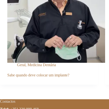
Geral
,
Medicina Dentária
Sabe quando deve colocar um implante?
Contactos