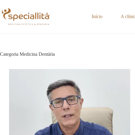
Pular
para
o
Início
A clíni
conteúdo
Categoria
Medicina Dentária