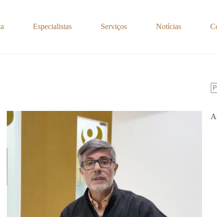
ca
Especialistas
Serviços
Notícias
C
S
re
A