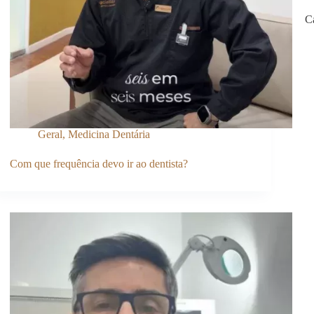
C
Geral
,
Medicina Dentária
Com que frequência devo ir ao dentista?