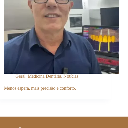
Geral
,
Medicina Dentária
,
Notícias
Menos espera, mais precisão e conforto.