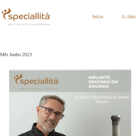
Pular
para
o
Início
A clíni
conteúdo
Mês
Junho 2023