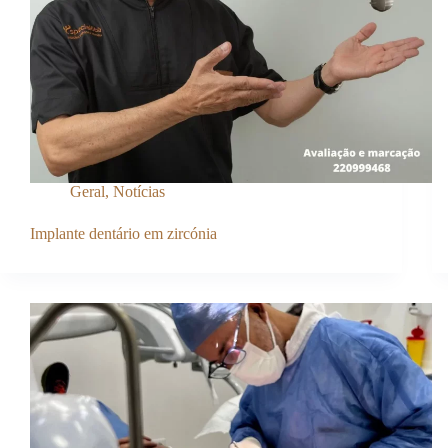
Geral
,
Notícias
Implante dentário em zircónia