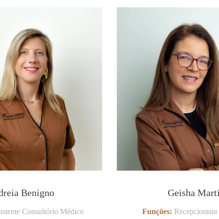
dreia Benigno
Geisha Mart
istente Consultório Médico
Funções:
Recepcionista 