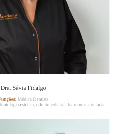
Dra. Sávia Fidalgo
Funções:
Médica Dentista
dontologia estética, odontopediatria, harmonização facial