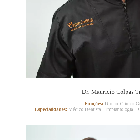
Dr. Mauricio Colpas T
Funções:
Diretor Clínico G
Especialidades:
Médico Dentista – Implantologia – C