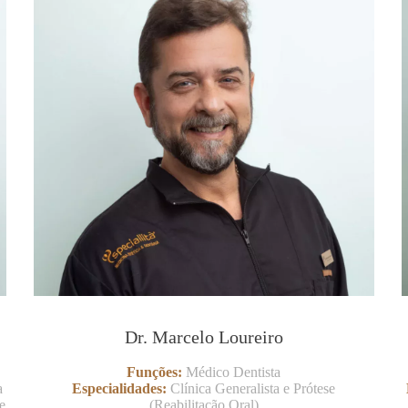
Dr. Marcelo Loureiro
Funções:
Médico Dentista
a
Especialidades:
Clínica Generalista e Prótese
e
(Reabilitação Oral)