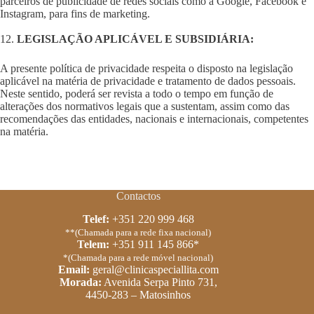
parceiros de publicidade de redes sociais como a Google, Facebook e
Instagram, para fins de marketing.
12.
LEGISLAÇÃO APLICÁVEL E SUBSIDIÁRIA:
A presente política de privacidade respeita o disposto na legislação
aplicável na matéria de privacidade e tratamento de dados pessoais.
Neste sentido, poderá ser revista a todo o tempo em função de
alterações dos normativos legais que a sustentam, assim como das
recomendações das entidades, nacionais e internacionais, competentes
na matéria.
Contactos
Telef:
+351 220 999 468
**(Chamada para a rede fixa nacional)
Telem:
+351 911 145 866*
*(Chamada para a rede móvel nacional)
Email:
geral@clinicaspeciallita.com
Morada:
Avenida Serpa Pinto 731,
4450-283 – Matosinhos