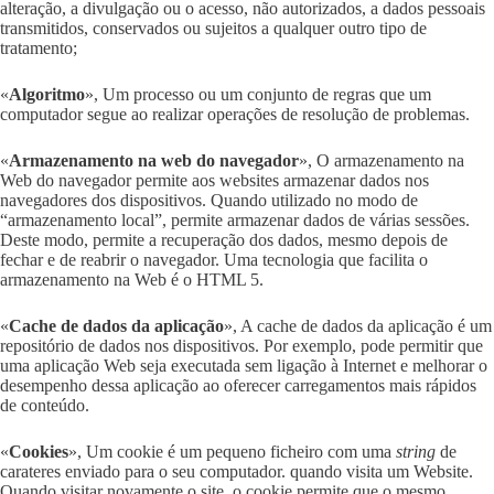
alteração, a divulgação ou o acesso, não autorizados, a dados pessoais
transmitidos, conservados ou sujeitos a qualquer outro tipo de
tratamento;
«
Algoritmo
», Um processo ou um conjunto de regras que um
computador segue ao realizar operações de resolução de problemas.
«
Armazenamento na web do navegador
», O armazenamento na
Web do navegador permite aos websites armazenar dados nos
navegadores dos dispositivos. Quando utilizado no modo de
“armazenamento local”, permite armazenar dados de várias sessões.
Deste modo, permite a recuperação dos dados, mesmo depois de
fechar e de reabrir o navegador. Uma tecnologia que facilita o
armazenamento na Web é o HTML 5.
«
Cache de dados da aplicação
», A cache de dados da aplicação é um
repositório de dados nos dispositivos. Por exemplo, pode permitir que
uma aplicação Web seja executada sem ligação à Internet e melhorar o
desempenho dessa aplicação ao oferecer carregamentos mais rápidos
de conteúdo.
«
Cookies
», Um cookie é um pequeno ficheiro com uma
string
de
carateres enviado para o seu computador. quando visita um Website.
Quando visitar novamente o site, o cookie permite que o mesmo