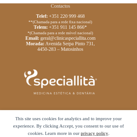
Contactos
Telef:
+351 220 999 468
**(Chamada para a rede fixa nacional)
Telem:
+351 911 145 866*
*(Chamada para a rede móvel nacional)
Email:
geral@clinicaspeciallita.com
Morada:
Avenida Serpa Pinto 731,
4450-283 – Matosinhos
Links Úteis
This site uses cookies for analytics and to improve your
Política de privacidade
experience. By clicking Accept, you consent to our use of
Termos e condições
cookies. Learn more in our
privacy policy
.
Livro de reclamações