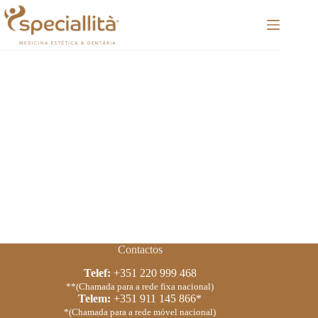
Pular
para
o
conteúdo
Contactos
Telef:
+351 220 999 468
**(Chamada para a rede fixa nacional)
Telem:
+351 911 145 866*
*(Chamada para a rede móvel nacional)