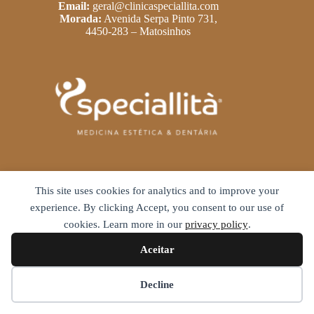
Email:
geral@clinicaspeciallita.com
Morada:
Avenida Serpa Pinto 731,
4450-283 – Matosinhos
Links Úteis
This site uses cookies for analytics and to improve your
Política de privacidade
experience. By clicking Accept, you consent to our use of
Termos e condições
cookies. Learn more in our
privacy policy
.
Livro de reclamações
Aceitar
Pedir avaliação
Decline
Copyright Clínica Spéciallitá © 2026 – Desenvolvimento:
O
TECH X