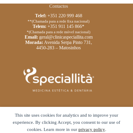
Contactos
Telef:
+351 220 999 468
**(Chamada para a rede fixa nacional)
Telem:
+351 911 145 866*
*(Chamada para a rede móvel nacional)
Email:
geral@clinicaspeciallita.com
Morada:
Avenida Serpa Pinto 731,
4450-283 – Matosinhos
Links Úteis
This site uses cookies for analytics and to improve your
Política de privacidade
experience. By clicking Accept, you consent to our use of
Termos e condições
cookies. Learn more in our
privacy policy
.
Livro de reclamações