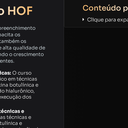
Conteúdo p
o HOF
Clique para exp
 preenchimento
pacita os
s também os
e alta qualidade de
ndo o crescimento
ientes.
icas:
O curso
ico em técnicas
ina botulínica e
o hialurônico,
execução dos
técnicas e
as técnicas e
ulínica e