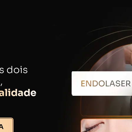
s dois
,
alidade
A