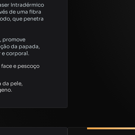
aser Intradérmico
vés de uma fibra
iodo, que penetra
l, promove
uição da papada,
e corporal.
, face e pescoço
 da pele,
geno.