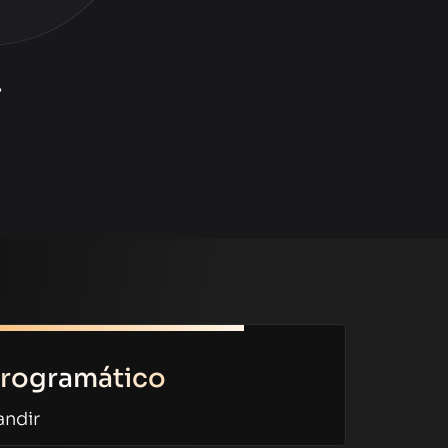
T
rogramático
andir